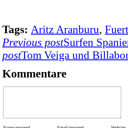
Tags:
Aritz Aranburu
,
Fuer
Previous post
Surfen Spanien
post
Tom Veiga und Billabo
Kommentare
Name
required
Email
required
Website